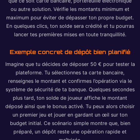
que ce soit carte bancaire, portefeuille électronique
ou autre solution. Vérifie les montants minimum et
maximum pour éviter de dépasser ton propre budget.
En quelques clics, ton solde sera crédité et tu pourras
lancer tes premières mises en toute tranquillité.
Exemple concret de dépôt bien planifié
Imagine que tu décides de déposer 50 € pour tester la
plateforme. Tu sélectionnes ta carte bancaire,
renseignes le montant et confirmes l’opération via le
système de sécurité de ta banque. Quelques secondes
plus tard, ton solde de joueur affiche le montant
déposé ainsi que le bonus activé. Tu peux alors choisir
un premier jeu et jouer en gardant un œil sur ton
budget initial. Ce scénario simple montre que, bien
préparé, un dépôt reste une opération rapide et