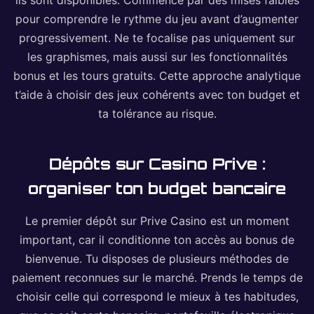
ils sont disponibles. Commence par des mises faibles
pour comprendre le rythme du jeu avant d’augmenter
progressivement. Ne te focalise pas uniquement sur
les graphismes, mais aussi sur les fonctionnalités
bonus et les tours gratuits. Cette approche analytique
t’aide à choisir des jeux cohérents avec ton budget et
ta tolérance au risque.
Dépôts sur Casino Prive :
organiser ton budget bancaire
Le premier dépôt sur Prive Casino est un moment
important, car il conditionne ton accès au bonus de
bienvenue. Tu disposes de plusieurs méthodes de
paiement reconnues sur le marché. Prends le temps de
choisir celle qui correspond le mieux à tes habitudes,