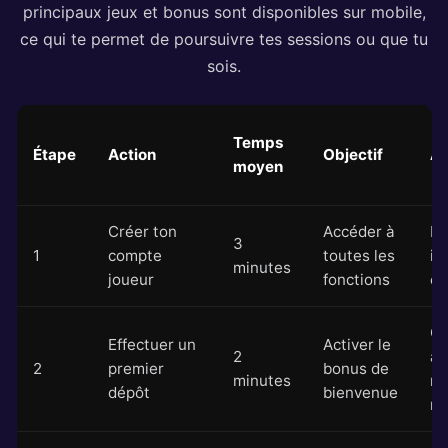
principaux jeux et bonus sont disponibles sur mobile,
ce qui te permet de poursuivre tes sessions ou que tu
sois.
Temps
Étape
Action
Objectif
As
moyen
Créer ton
Accéder à
Pr
3
1
compte
toutes les
in
minutes
joueur
fonctions
c
C
Effectuer un
Activer le
2
av
2
premier
bonus de
minutes
mo
dépôt
bienvenue
ra