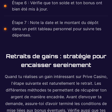
Étape 6 : Vérifie que ton solde et ton bonus ont
bien été mis à jour.
Étape 7 : Note la date et le montant du dépôt
dans un petit tableau personnel pour suivre tes
dépenses.
Retraits de gains : stratégie pour
encaisser sereinement
Quand tu réalises un gain intéressant sur Prive Casino,
l'étape suivante est naturellement le retrait. Les
différentes méthodes te permettent de récupérer ton
argent de manière encadrée. Avant d’envoyer ta
demande, assure-toi d’avoir terminé les conditions de
mise liées aux bonus éventuels. Vérifie aussi que tes