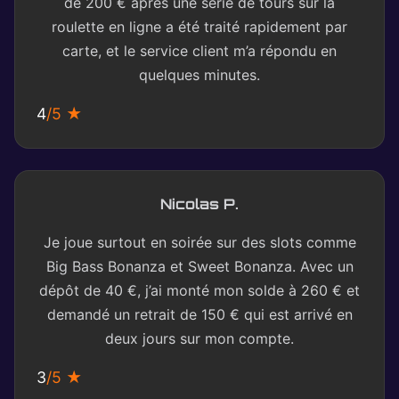
de 200 € après une série de tours sur la
roulette en ligne a été traité rapidement par
carte, et le service client m’a répondu en
quelques minutes.
4
/5 ★
Nicolas P.
Je joue surtout en soirée sur des slots comme
Big Bass Bonanza et Sweet Bonanza. Avec un
dépôt de 40 €, j’ai monté mon solde à 260 € et
demandé un retrait de 150 € qui est arrivé en
deux jours sur mon compte.
3
/5 ★