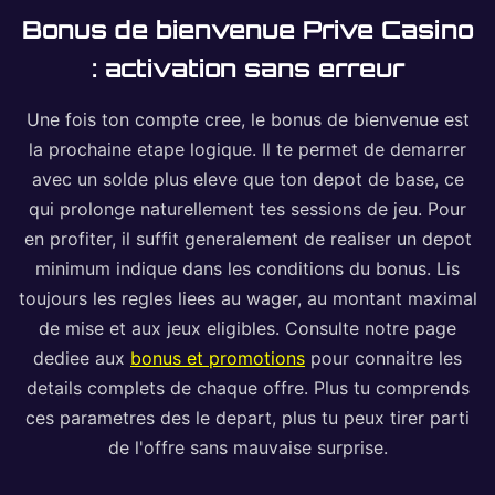
Bonus de bienvenue Prive Casino
: activation sans erreur
Une fois ton compte cree, le bonus de bienvenue est
la prochaine etape logique. Il te permet de demarrer
avec un solde plus eleve que ton depot de base, ce
qui prolonge naturellement tes sessions de jeu. Pour
en profiter, il suffit generalement de realiser un depot
minimum indique dans les conditions du bonus. Lis
toujours les regles liees au wager, au montant maximal
de mise et aux jeux eligibles. Consulte notre page
dediee aux
bonus et promotions
pour connaitre les
details complets de chaque offre. Plus tu comprends
ces parametres des le depart, plus tu peux tirer parti
de l'offre sans mauvaise surprise.