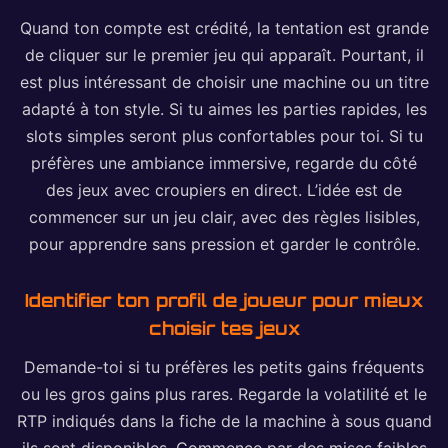
Quand ton compte est crédité, la tentation est grande
de cliquer sur le premier jeu qui apparaît. Pourtant, il
est plus intéressant de choisir une machine ou un titre
adapté à ton style. Si tu aimes les parties rapides, les
slots simples seront plus confortables pour toi. Si tu
préfères une ambiance immersive, regarde du côté
des jeux avec croupiers en direct. L’idée est de
commencer sur un jeu clair, avec des règles lisibles,
pour apprendre sans pression et garder le contrôle.
Identifier ton profil de joueur pour mieux
choisir tes jeux
Demande-toi si tu préfères les petits gains fréquents
ou les gros gains plus rares. Regarde la volatilité et le
RTP indiqués dans la fiche de la machine à sous quand