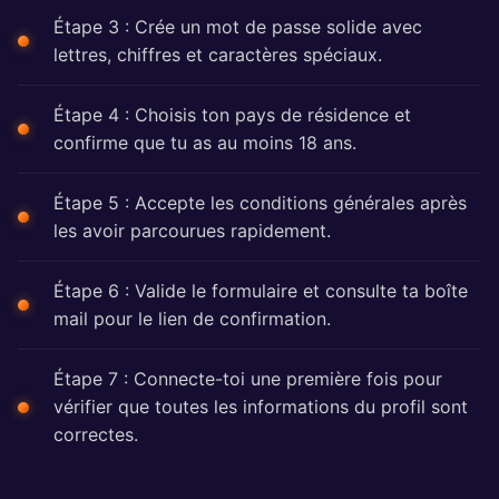
Étape 3 : Crée un mot de passe solide avec
lettres, chiffres et caractères spéciaux.
Étape 4 : Choisis ton pays de résidence et
confirme que tu as au moins 18 ans.
Étape 5 : Accepte les conditions générales après
les avoir parcourues rapidement.
Étape 6 : Valide le formulaire et consulte ta boîte
mail pour le lien de confirmation.
Étape 7 : Connecte-toi une première fois pour
vérifier que toutes les informations du profil sont
correctes.