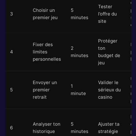
C
Tester
Choisir un
5
pa
3
l’offre du
premier jeu
minutes
si
site
cl
Protéger
Fixer des
Dé
2
ton
4
limites
pl
minutes
budget de
personnelles
he
jeu
Ut
Envoyer un
Valider le
1
m
5
premier
sérieux du
minute
mé
retrait
casino
po
No
Analyser ton
5
Ajuster ta
ga
6
historique
minutes
stratégie
pe