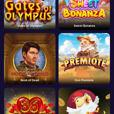
Gates of Olympus
Sweet Bonanza
Book of Dead
Don Premiote