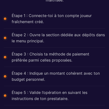
maîtrisée.
Étape 1 : Connecte-toi à ton compte joueur
fraîchement créé.
Étape 2 : Ouvre la section dédiée aux dépôts dans
le menu principal.
Étape 3 : Choisis ta méthode de paiement
préférée parmi celles proposées.
Étape 4 : Indique un montant cohérent avec ton
budget personnel.
Étape 5 : Valide l’opération en suivant les
instructions de ton prestataire.